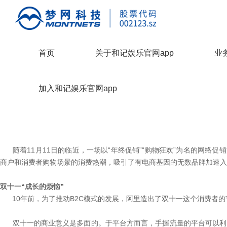
集团新闻
媒体聚焦
行业动态
视频
首页
关于和记娱乐官网app
业
摘自网易新闻：云通信2.0，打造双十一
加入和记娱乐官网app
时间：2019-11-07
来源：
作者：brand
17648
随着
11
月
11
日的临近，一场以
“
年终促销
”“
购物狂欢
”
为名的网络促销
商户和消费者购物场景的消费热潮，吸引了有电商基因的无数品牌加速入
双十一“成长的烦恼”
10
年前，为了推动
B2C
模式的发展，阿里造出了双十一这个消费者的
双十一的商业意义是多面的。于平台方而言，手握流量的平台可以利