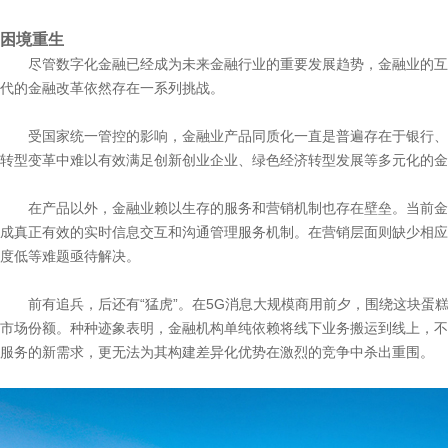
困境重生
尽管数字化金融已经成为未来金融行业的重要发展趋势，金
代的金融改革依然存在一系列挑战。
受国家统一管控的影响，金融业产品同质化一直是普遍存在于银行、基金
转型变革中难以有效满足创新创业企业、绿色经济转型发展等多元化的金
在产品以外，金融业赖以生存的服务和营销机制也存在壁垒。当前
成真正有效的实时信息交互和沟通管理服务机制。在营销层面则缺少相应
度低等难题亟待解决。
前有追兵，后还有
“猛虎”。在5G消息大规模商用前夕，围绕这块蛋糕，
市场份额。种种迹象表明，金融机构单纯依赖将线下业务搬运到线上，不
服务的新需求，更无法为其构建差异化优势在激烈的竞争中杀出重围。