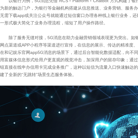
以银行为例，5G
消息凭借
“RCS﹢Platform﹢Chatbot”方式
为新的触达门户，为银行等金融机构搭建从信息推送、业务营销、服
无需下载
app或关注公众号就能通过短信窗口办理各种线上银行业务，
还
一形式极大简化了业务办理流程，缩短了用户操作路径。
除了服务无缝对接，5G消息在助力金融营销领域表现更为
网点渠道或
APP
小程序
等渠道
进行宣传，
在信息
的
展示
、
传
达
的
精准度、
在和记娱乐官网app
5G
消息的场景下，
通过后台智能化数据适配，向不同属
用富媒体信息形式
给
用户
更直观的
视觉冲击，加深用户的留存印象；
通过
钮
直接
在线
申办信用卡
完成业务
推广
，
这种
以短信为流量入口
快速触达
的
建
了全新的
“无跳转”
场景生态
服务体验。